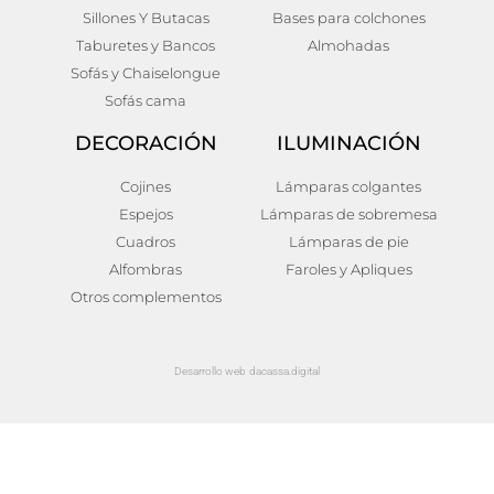
Sillones Y Butacas
Bases para colchones
Taburetes y Bancos
Almohadas
Sofás y Chaiselongue
Sofás cama
DECORACIÓN
ILUMINACIÓN
Cojines
Lámparas colgantes
Espejos
Lámparas de sobremesa
Cuadros
Lámparas de pie
Alfombras
Faroles y Apliques
Otros complementos
Desarrollo web dacassa.digital