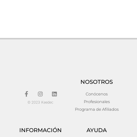
Consola bracke
Sinfonier zael
240,00
€
240,00
€
Añadir al carrito
Añadir al carrito
NOSOTROS
Conócenos
Profesionales
© 2023 Keedec
Programa de Afiliados
INFORMACIÓN
AYUDA