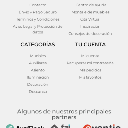
Cómoda brussa
Escritorio bracke Madera
Contacto
Centro de ayuda
de pino Nórdico
Envío y Pago Seguro
Montaje de muebles
450,00
€
115x52x102
Añadir al carrito
Términos y Condiciones
Cita Virtual
292,00
€
Aviso Legal y Protección de
Inspiración
Añadir al carrito
datos
Consejos de decoración
CATEGORÍAS
TU CUENTA
Muebles
Mi cuenta
Auxiliares
Recuperar mi contraseña
Asiento
Mis pedidos
Iluminación
Mis favoritos
Decoración
Descanso
Algunos de nuestros principales
partners