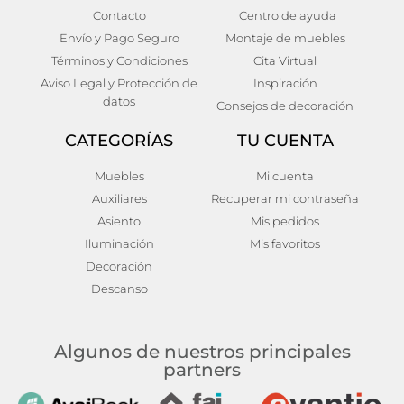
Cómoda skien
Cómoda zael
Contacto
Centro de ayuda
Envío y Pago Seguro
Montaje de muebles
636,00
€
360,00
€
Añadir al carrito
Añadir al carrito
Términos y Condiciones
Cita Virtual
Aviso Legal y Protección de
Inspiración
datos
Consejos de decoración
CATEGORÍAS
TU CUENTA
Muebles
Mi cuenta
Auxiliares
Recuperar mi contraseña
Asiento
Mis pedidos
Iluminación
Mis favoritos
Decoración
Descanso
Algunos de nuestros principales
partners