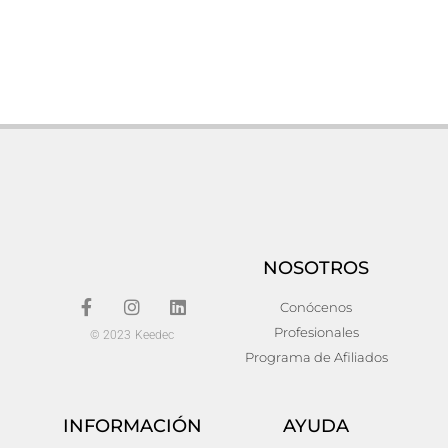
Cómoda moss
Cómoda zemne
776,00
€
670,00
€
Añadir al carrito
Añadir al carrito
NOSOTROS
Conócenos
Profesionales
© 2023 Keedec
Programa de Afiliados
INFORMACIÓN
AYUDA