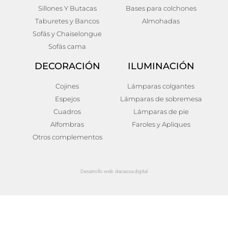
Sillones Y Butacas
Bases para colchones
Taburetes y Bancos
Almohadas
Sofás y Chaiselongue
Sofás cama
DECORACIÓN
ILUMINACIÓN
Cojines
Lámparas colgantes
Espejos
Lámparas de sobremesa
Cuadros
Lámparas de pie
Alfombras
Faroles y Apliques
Otros complementos
Desarrollo web dacassa.digital