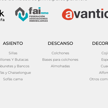
ASIENTO
DESCANSO
DECOR
Sillas
Colchones
Coj
illones Y Butacas
Bases para colchones
Esp
aburetes y Bancos
Almohadas
Cua
fás y Chaiselongue
Alfo
Sofás cama
Otros com