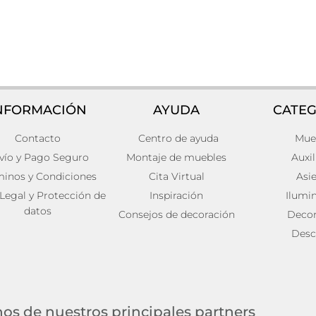
NFORMACIÓN
AYUDA
CATEG
Contacto
Centro de ayuda
Mue
a Terciopelo Art deco
Pack de 2 Silla lula Poliés
48x49x83
vío y Pago Seguro
Montaje de muebles
Auxil
276,00
€
minos y Condiciones
Cita Virtual
Asi
ito
Añadir al carrito
 Legal y Protección de
Inspiración
Ilumi
datos
Consejos de decoración
Decor
Desc
os de nuestros principales partners