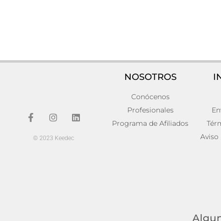
NOSOTROS
I
Conócenos
Silla alles
Silla olbi
50x53x86
196,00
€
Profesionales
En
150,00
€
Añadir al carrito
Programa de Afiliados
Tér
Añadir al carr
Aviso
© 2023 Keedec
Algun