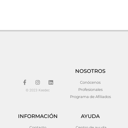
Silla bayona
Pack de 2 Silla renung
158,00
€
276,00
€
Añadir al carrito
Añadir al carrito
NOSOTROS
Conócenos
Profesionales
© 2023 Keedec
Programa de Afiliados
INFORMACIÓN
AYUDA
Silla alles
Silla osidda
Contacto
Centro de ayuda