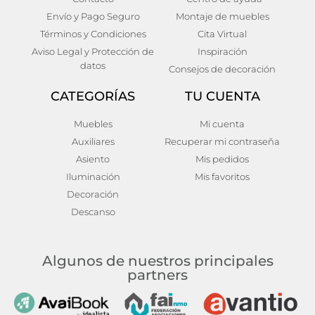
Envío y Pago Seguro
Montaje de muebles
196,00
€
250,00
€
Añadir al carrito
Añadir al carrito
Términos y Condiciones
Cita Virtual
Aviso Legal y Protección de
Inspiración
datos
Consejos de decoración
CATEGORÍAS
TU CUENTA
Muebles
Mi cuenta
Auxiliares
Recuperar mi contraseña
Asiento
Mis pedidos
Iluminación
Mis favoritos
Decoración
Descanso
Algunos de nuestros principales
partners