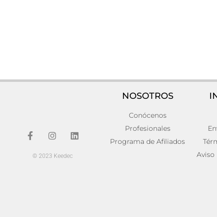
NOSOTROS
I
Conócenos
Lámpara de techo Hierro Industrial
Lámpara 
33x33x57
Contempo
Profesionales
En
146,00
€
138,00
€
Programa de Afiliados
Tér
Añadir al carrito
Añadir al carr
Aviso
© 2023 Keedec