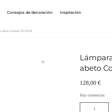
Consejos de decoración
Inspiración
e abeto Colonial 33x33x58
Lámpara
abeto Co
128,00
€
Hay existencias