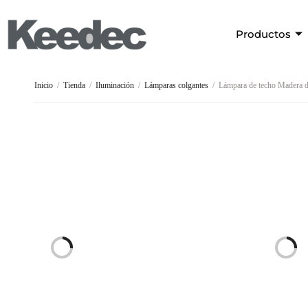
Productos
Inicio
/
Tienda
/
Iluminación
/
Lámparas colgantes
/
Lámpara de techo Madera d