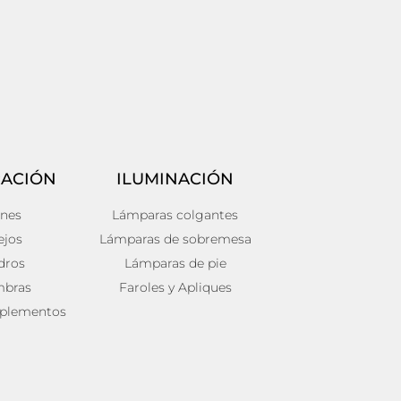
ACIÓN
ILUMINACIÓN
ines
Lámparas colgantes
ejos
Lámparas de sobremesa
dros
Lámparas de pie
mbras
Faroles y Apliques
plementos