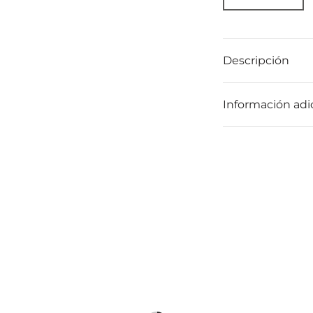
Descripción
Información adi
Lámpara de techo Hierro I
37x37x130
138,00
€
Añadir al carrito