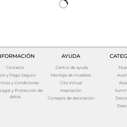
NFORMACIÓN
AYUDA
CATEG
Contacto
Centro de ayuda
Mue
de techo Ratán
ráneo 56x56x27
vío y Pago Seguro
Montaje de muebles
Auxil
minos y Condiciones
Cita Virtual
Asi
ito
 Legal y Protección de
Inspiración
Ilumi
datos
Consejos de decoración
Decor
Desc