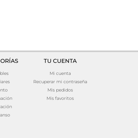
ORÍAS
TU CUENTA
bles
Mi cuenta
iares
Recuperar mi contraseña
ento
Mis pedidos
nación
Mis favoritos
ación
anso