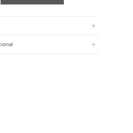
cional
ndustrial
Lámpara de techo Hierro Industrial
30x30x125
116,00
€
Añadir al carrito