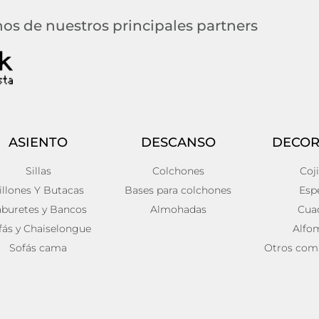
os de nuestros principales partners
ASIENTO
DESCANSO
DECOR
Sillas
Colchones
Coj
illones Y Butacas
Bases para colchones
Esp
aburetes y Bancos
Almohadas
Cua
fás y Chaiselongue
Alfo
Sofás cama
Otros com