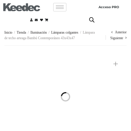
Acceso PRO
Anterior
Inicio
/
Tienda
/
Iluminación
/
Lámparas colgantes
/
Lámpara
de techo arteaga Bambú Contemporáneo 43x43x47
Siguiente