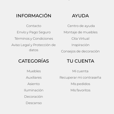
INFORMACIÓN
AYUDA
Contacto
Centro de ayuda
Lámpara de techo Hierro
Lámpara de techo Hierro
Envío y Pago Seguro
Montaje de muebles
Industrial 39x39x28
Art deco 34x34x130
Términos y Condiciones
Cita Virtual
130,00
€
110,00
€
Aviso Legal y Protección de
Inspiración
Añadir al carrito
Añadir al carrito
datos
Consejos de decoración
CATEGORÍAS
TU CUENTA
Muebles
Mi cuenta
Auxiliares
Recuperar mi contraseña
Asiento
Mis pedidos
Iluminación
Mis favoritos
Decoración
Descanso