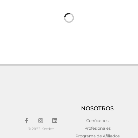
Lámpara de techo Hierro
Lámpara de techo Hierro
Industrial 25x25x66
Industrial 37x37x130
110,00
€
138,00
€
Añadir al carrito
Añadir al carrito
NOSOTROS
Conócenos
Profesionales
© 2023 Keedec
Programa de Afiliados