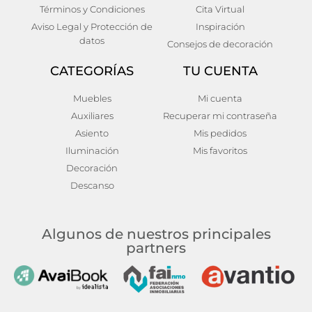
45x1x45
168,00
€
Términos y Condiciones
Cita Virtual
68,00
€
Añadir al carrito
Aviso Legal y Protección de
Inspiración
Añadir al carrito
datos
Consejos de decoración
CATEGORÍAS
TU CUENTA
Muebles
Mi cuenta
Auxiliares
Recuperar mi contraseña
Asiento
Mis pedidos
Iluminación
Mis favoritos
Decoración
Descanso
Algunos de nuestros principales
partners