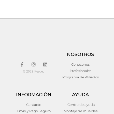
Espejo stans
Espejo Hierro Industrial
35x12x50
76,00
€
42,00
€
Añadir al carrito
Añadir al carrito
NOSOTROS
Conócenos
Profesionales
© 2023 Keedec
Programa de Afiliados
INFORMACIÓN
AYUDA
Contacto
Centro de ayuda
Espejo gold i
Espejo Cuerda Provenzal
Envío y Pago Seguro
Montaje de muebles