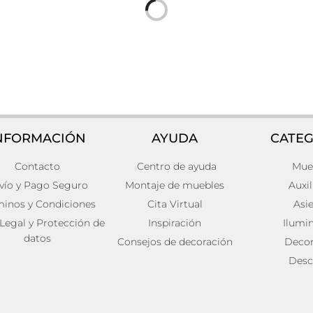
NFORMACIÓN
AYUDA
CATEG
Contacto
Centro de ayuda
Mue
Espejo Hierro Industrial
Espejo thusis
138,00
€
vío y Pago Seguro
Montaje de muebles
Auxil
Añadir al carrito
minos y Condiciones
Cita Virtual
Asi
ito
 Legal y Protección de
Inspiración
Ilumi
datos
Consejos de decoración
Decor
Desc