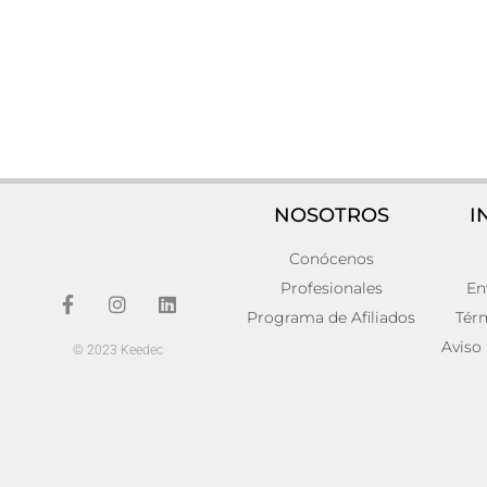
NOSOTROS
I
Conócenos
Espejo Rafia Étnico 45x1x45
Pack de 2 
60x6x60
72,00
€
Profesionales
En
180,00
€
Añadir al carrito
Programa de Afiliados
Tér
Añadir al carr
Aviso
© 2023 Keedec