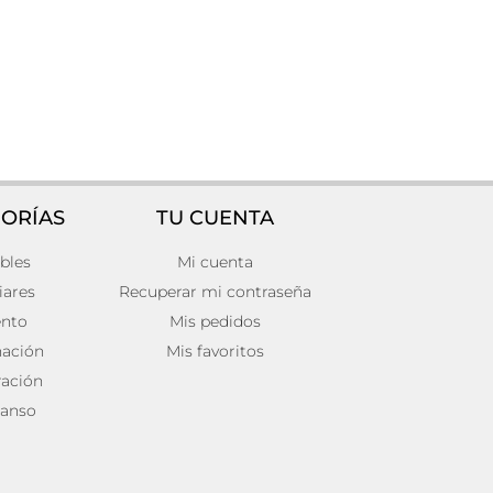
ORÍAS
TU CUENTA
bles
Mi cuenta
Espejo gien
178,00
€
iares
Recuperar mi contraseña
Añadir al carrito
ento
Mis pedidos
nación
Mis favoritos
ación
anso