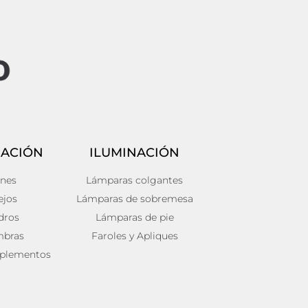
ACIÓN
ILUMINACIÓN
ines
Lámparas colgantes
ejos
Lámparas de sobremesa
dros
Lámparas de pie
mbras
Faroles y Apliques
plementos