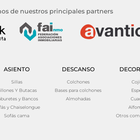
os de nuestros principales partners
ASIENTO
DESCANSO
DECOR
Sillas
Colchones
Coj
illones Y Butacas
Bases para colchones
Esp
aburetes y Bancos
Almohadas
Cua
fás y Chaiselongue
Alfo
Sofás cama
Otros com