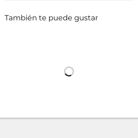
También te puede gustar
Consola j/2 verese
Vitrina wohlen
376,00
€
488,00
€
Añadir al carrito
Añadir al carrito