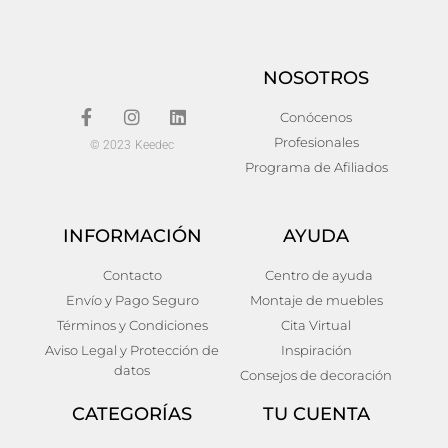
NOSOTROS
Conócenos
Profesionales
© 2023 Keedec
Programa de Afiliados
INFORMACIÓN
AYUDA
Armario gold i
Estanteria lipari
Contacto
Centro de ayuda
Envío y Pago Seguro
Montaje de muebles
596,00
€
70,00
€
Añadir al carrito
Añadir al carrito
Términos y Condiciones
Cita Virtual
Aviso Legal y Protección de
Inspiración
datos
Consejos de decoración
CATEGORÍAS
TU CUENTA