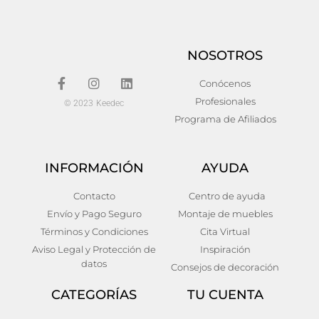
NOSOTROS
Conócenos
Profesionales
© 2023 Keedec
Programa de Afiliados
INFORMACIÓN
AYUDA
Contacto
Centro de ayuda
Perchero volkach
Perchero raich
Envío y Pago Seguro
Montaje de muebles
250,00
€
310,00
€
Términos y Condiciones
Cita Virtual
Añadir al carrito
Añadir al carrito
Aviso Legal y Protección de
Inspiración
datos
Consejos de decoración
CATEGORÍAS
TU CUENTA