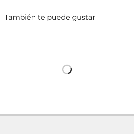
También te puede gustar
Zapatero blahnik Madera
Zapatero blahnik Madera
dm Shabby chic 60x24x117
dm Shabby chic 60x24x117
136,00
€
136,00
€
Añadir al carrito
Añadir al carrito