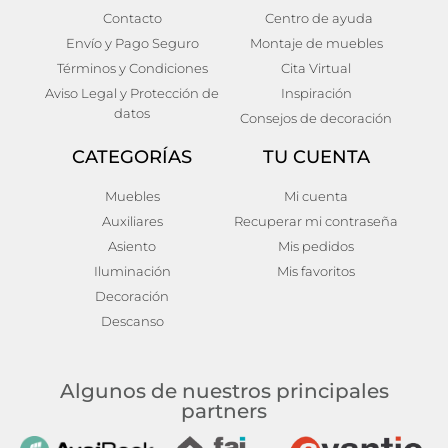
Contacto
Centro de ayuda
Mesita zemne
Mesita nidri
Envío y Pago Seguro
Montaje de muebles
278,00
€
196,00
€
Términos y Condiciones
Cita Virtual
Añadir al carrito
Añadir al carrito
Aviso Legal y Protección de
Inspiración
datos
Consejos de decoración
CATEGORÍAS
TU CUENTA
Muebles
Mi cuenta
Auxiliares
Recuperar mi contraseña
Asiento
Mis pedidos
Iluminación
Mis favoritos
Decoración
Descanso
Algunos de nuestros principales
partners