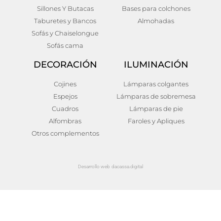
Sillones Y Butacas
Bases para colchones
Taburetes y Bancos
Almohadas
Sofás y Chaiselongue
Sofás cama
DECORACIÓN
ILUMINACIÓN
Cojines
Lámparas colgantes
Espejos
Lámparas de sobremesa
Cuadros
Lámparas de pie
Alfombras
Faroles y Apliques
Otros complementos
Desarrollo web dacassa.digital