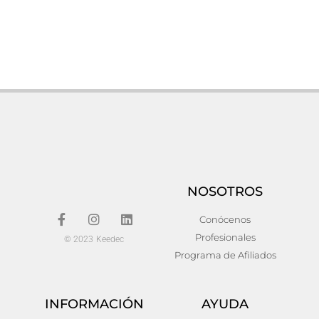
Mesita arvert Hierro Kitsh
Mesita ostrava
41x37x66
210,00
€
184,00
€
Añadir al carrito
Añadir al carrito
NOSOTROS
Conócenos
Profesionales
© 2023 Keedec
Programa de Afiliados
INFORMACIÓN
AYUDA