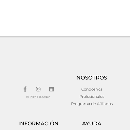
Mesa auxiliar mornans
Mesa de centro llerena
Hierro Industrial 60x60x48
278,00
€
138,00
€
Añadir al carrito
Añadir al carrito
NOSOTROS
Conócenos
Profesionales
© 2023 Keedec
Programa de Afiliados
INFORMACIÓN
AYUDA