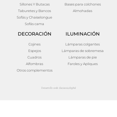
Sillones Y Butacas
Bases para colchones
Taburetes y Bancos
Almohadas
Sofás y Chaiselongue
Sofás cama
DECORACIÓN
ILUMINACIÓN
Cojines
Lámparas colgantes
Espejos
Lámparas de sobremesa
Cuadros
Lámparas de pie
Alfombras
Faroles y Apliques
Otros complementos
Desarrollo web dacassa.digital