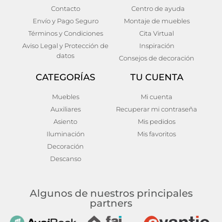
Contacto
Centro de ayuda
Mesa centro mármol 76 x
Mesa de centro zeitz
Envío y Pago Seguro
Montaje de muebles
76 x 48 cm
392,00
€
Términos y Condiciones
Cita Virtual
500,00
€
Añadir al carrito
Aviso Legal y Protección de
Inspiración
Añadir al carrito
datos
Consejos de decoración
CATEGORÍAS
TU CUENTA
Muebles
Mi cuenta
Auxiliares
Recuperar mi contraseña
Asiento
Mis pedidos
Iluminación
Mis favoritos
Decoración
Descanso
Algunos de nuestros principales
partners