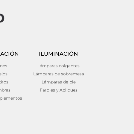
ACIÓN
ILUMINACIÓN
ines
Lámparas colgantes
ejos
Lámparas de sobremesa
dros
Lámparas de pie
mbras
Faroles y Apliques
plementos