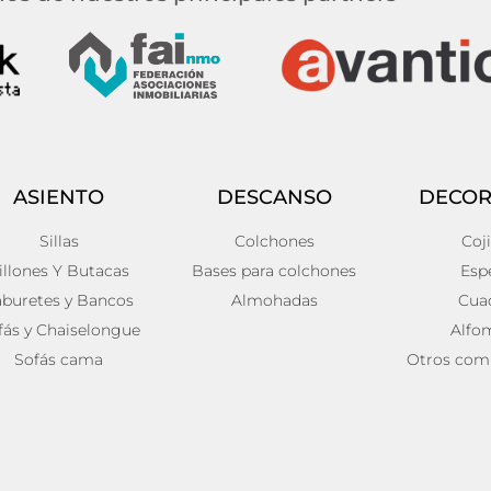
ASIENTO
DESCANSO
DECOR
Sillas
Colchones
Coj
illones Y Butacas
Bases para colchones
Esp
aburetes y Bancos
Almohadas
Cua
fás y Chaiselongue
Alfo
Sofás cama
Otros com