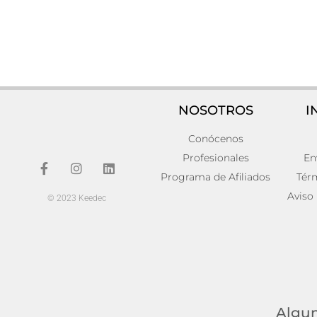
NOSOTROS
I
Conócenos
Mesa auxiliar j/3 longford
Mesa auxil
44x44x5
328,00
€
Profesionales
En
210,00
€
Añadir al carrito
Programa de Afiliados
Tér
Añadir al carr
Aviso
© 2023 Keedec
Algun