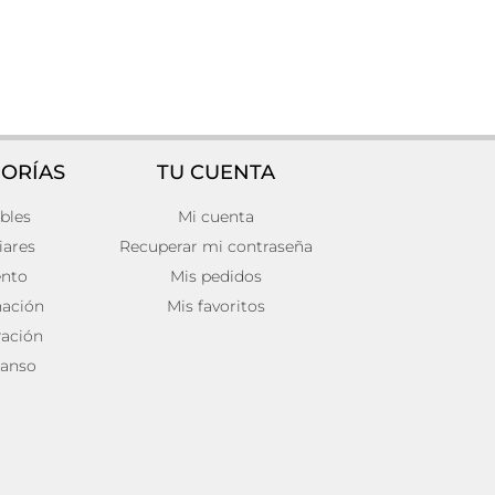
ORÍAS
TU CUENTA
bles
Mi cuenta
Mesa auxiliar grandval
256,00
€
iares
Recuperar mi contraseña
Añadir al carrito
ento
Mis pedidos
nación
Mis favoritos
ación
anso