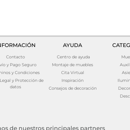
NFORMACIÓN
AYUDA
CATEG
Contacto
Centro de ayuda
Mue
iar fussen Hierro Art deco
Mesa auxiliar gien
0
118,00
€
vío y Pago Seguro
Montaje de muebles
Auxil
Añadir al carrito
minos y Condiciones
Cita Virtual
Asi
ito
 Legal y Protección de
Inspiración
Ilumi
datos
Consejos de decoración
Decor
Desc
os de nuestros principales partners