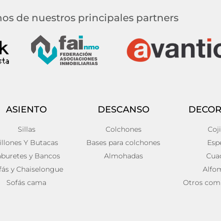
os de nuestros principales partners
ASIENTO
DESCANSO
DECOR
Sillas
Colchones
Coj
illones Y Butacas
Bases para colchones
Esp
aburetes y Bancos
Almohadas
Cua
fás y Chaiselongue
Alfo
Sofás cama
Otros com