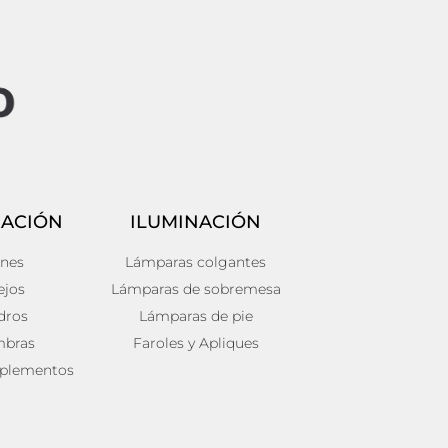
ACIÓN
ILUMINACIÓN
ines
Lámparas colgantes
ejos
Lámparas de sobremesa
dros
Lámparas de pie
mbras
Faroles y Apliques
plementos