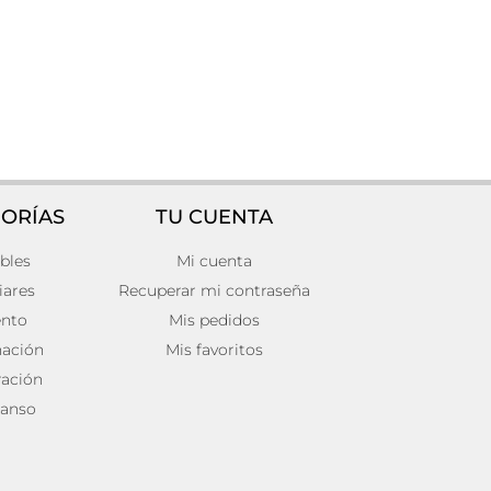
ORÍAS
TU CUENTA
bles
Mi cuenta
Art deco
Lámpara de pared Hierro Colonial
29x20x25
iares
Recuperar mi contraseña
82,00
€
ento
Mis pedidos
Añadir al carrito
nación
Mis favoritos
ación
anso