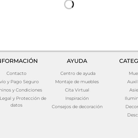
NFORMACIÓN
AYUDA
CATEG
Contacto
Centro de ayuda
Mue
e pared vische
Lámpara de pared Hierro 
53x12x65
vío y Pago Seguro
Montaje de muebles
Auxil
156,00
€
ito
minos y Condiciones
Cita Virtual
Asi
Añadir al carrito
 Legal y Protección de
Inspiración
Ilumi
datos
Consejos de decoración
Decor
Desc