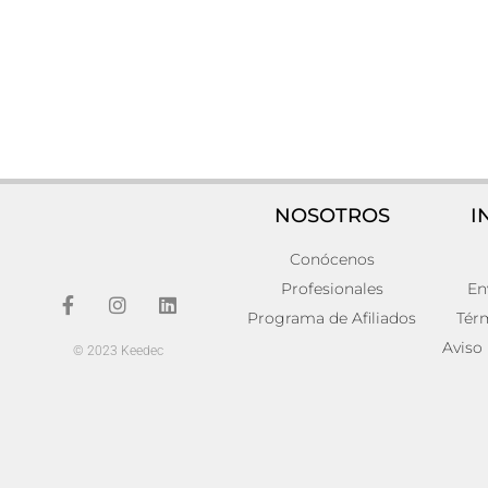
NOSOTROS
I
Conócenos
Lámpara de pared Hierro Art deco
Lámpara d
22x13x47
70,00
€
Profesionales
En
46,00
€
Añadir al carr
Programa de Afiliados
Tér
Añadir al carrito
Aviso
© 2023 Keedec