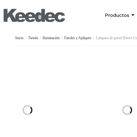
Productos
Inicio
/
Tienda
/
Iluminación
/
Faroles y Apliques
/
Lámpara de pared Hierro Co