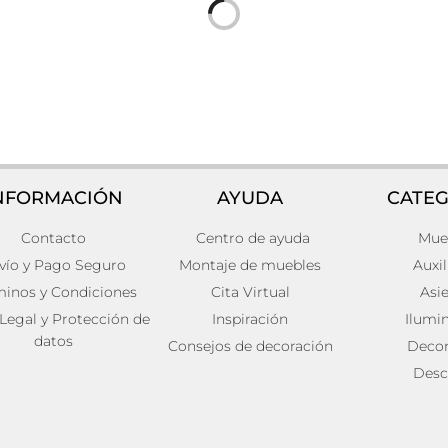
NFORMACIÓN
AYUDA
CATEG
Contacto
Centro de ayuda
Mue
ed veresa Hierro Art deco
Caja j/3 vesc
96,00
€
vío y Pago Seguro
Montaje de muebles
Auxil
Añadir al carrito
minos y Condiciones
Cita Virtual
Asi
ito
 Legal y Protección de
Inspiración
Ilumi
datos
Consejos de decoración
Decor
Desc