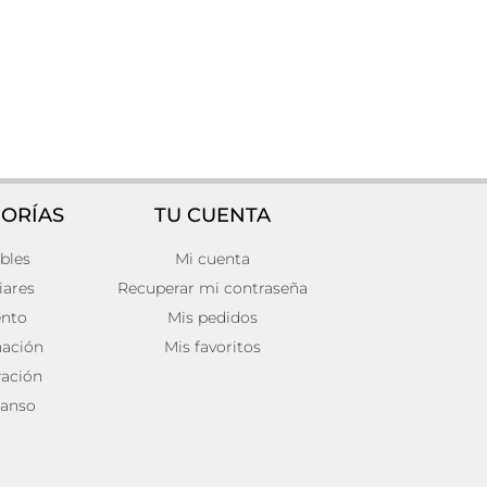
ORÍAS
TU CUENTA
bles
Mi cuenta
Cesto j/3 Hierro Vintage 41x27x24
82,00
€
iares
Recuperar mi contraseña
Añadir al carrito
ento
Mis pedidos
nación
Mis favoritos
ación
anso