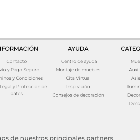
NFORMACIÓN
AYUDA
CATEG
Contacto
Centro de ayuda
Mue
sili
Vitrina reken
598,00
€
vío y Pago Seguro
Montaje de muebles
Auxil
ito
Añadir al carrito
minos y Condiciones
Cita Virtual
Asi
 Legal y Protección de
Inspiración
Ilumi
datos
Consejos de decoración
Decor
Desc
os de nuestros principales partners