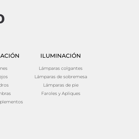
ACIÓN
ILUMINACIÓN
ines
Lámparas colgantes
ejos
Lámparas de sobremesa
dros
Lámparas de pie
mbras
Faroles y Apliques
plementos