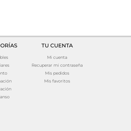
ORÍAS
TU CUENTA
bles
Mi cuenta
Vitrina straw
798,00
€
iares
Recuperar mi contraseña
Añadir al carrito
ento
Mis pedidos
nación
Mis favoritos
ación
anso