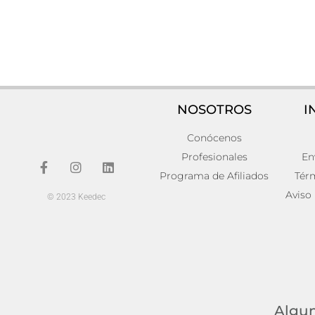
NOSOTROS
I
Conócenos
Estanteria sibota Hierro Industrial
Librería fos
92x32x101
266,00
€
Profesionales
En
316,00
€
Añadir al carr
Programa de Afiliados
Tér
Añadir al carrito
Aviso
© 2023 Keedec
Algun