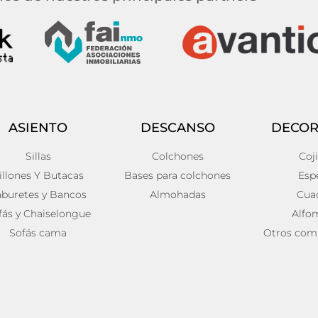
ASIENTO
DESCANSO
DECOR
Sillas
Colchones
Coj
illones Y Butacas
Bases para colchones
Esp
aburetes y Bancos
Almohadas
Cua
fás y Chaiselongue
Alfo
Sofás cama
Otros com