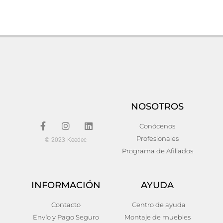
Espejo thusis
Espejo teyran
138,00
€
152,00
€
Añadir al carrito
Añadir al carrito
NOSOTROS
Conócenos
Profesionales
© 2023 Keedec
Programa de Afiliados
INFORMACIÓN
AYUDA
Espejo stans
Espejo Hierro Art deco
Contacto
Centro de ayuda
91x9x91
Envío y Pago Seguro
Montaje de muebles
76,00
€