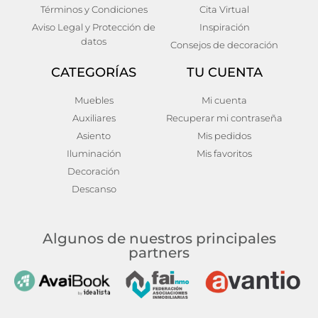
188,00
€
Añadir al carrito
Términos y Condiciones
Cita Virtual
Añadir al carrito
Aviso Legal y Protección de
Inspiración
datos
Consejos de decoración
CATEGORÍAS
TU CUENTA
Muebles
Mi cuenta
Auxiliares
Recuperar mi contraseña
Asiento
Mis pedidos
Iluminación
Mis favoritos
Decoración
Descanso
Algunos de nuestros principales
partners