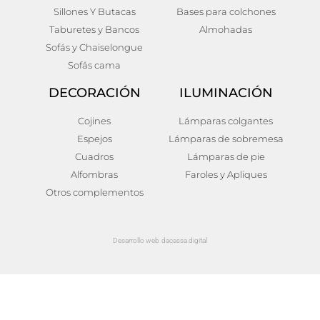
Sillones Y Butacas
Bases para colchones
Taburetes y Bancos
Almohadas
Sofás y Chaiselongue
Sofás cama
DECORACIÓN
ILUMINACIÓN
Cojines
Lámparas colgantes
Espejos
Lámparas de sobremesa
Cuadros
Lámparas de pie
Alfombras
Faroles y Apliques
Otros complementos
Desarrollo web dacassa.digital