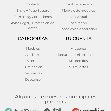
Contacto
Centro de ayuda
Aparador negro-natural
Buffet solden
Envío y Pago Seguro
Montaje de muebles
madera-hierro 160 x 41 x
598,00
€
Términos y Condiciones
Cita Virtual
90 cm
Añadir al carrito
Aviso Legal y Protección de
Inspiración
1.150,00
€
datos
Consejos de decoración
Añadir al carrito
CATEGORÍAS
TU CUENTA
Muebles
Mi cuenta
Auxiliares
Recuperar mi contraseña
Asiento
Mis pedidos
Iluminación
Mis favoritos
Decoración
Descanso
Algunos de nuestros principales
partners