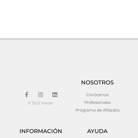
Mueble tv crieff Hierro
Buffet newport
Industrial 135x35x55
596,00
€
378,00
€
Añadir al carrito
Añadir al carrito
NOSOTROS
Conócenos
Profesionales
© 2023 Keedec
Programa de Afiliados
INFORMACIÓN
AYUDA