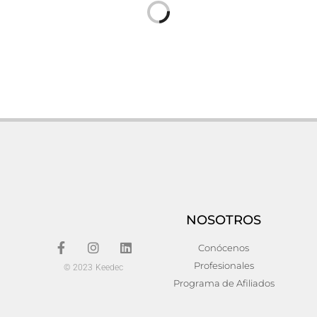
Buffet zemne
Buffet gold i
658,00
€
396,00
€
Añadir al carrito
Añadir al carrito
NOSOTROS
Conócenos
Profesionales
© 2023 Keedec
Programa de Afiliados