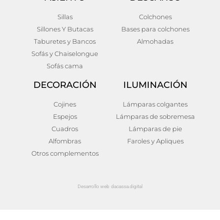
Sillas
Colchones
Sillones Y Butacas
Bases para colchones
Taburetes y Bancos
Almohadas
Sofás y Chaiselongue
Sofás cama
DECORACIÓN
ILUMINACIÓN
Cojines
Lámparas colgantes
Espejos
Lámparas de sobremesa
Cuadros
Lámparas de pie
Alfombras
Faroles y Apliques
Otros complementos
Desarrollo web dacassa.digital