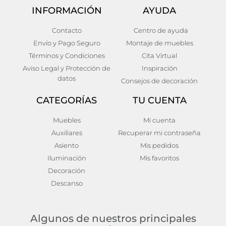
INFORMACIÓN
AYUDA
Buffet lomqui
Aparador natural madera
Contacto
Centro de ayuda
de mango salón 160 x 40 x
Envío y Pago Seguro
Montaje de muebles
396,00
€
76 cm
Añadir al carrito
Términos y Condiciones
Cita Virtual
990,00
€
Aviso Legal y Protección de
Inspiración
Añadir al carrito
datos
Consejos de decoración
CATEGORÍAS
TU CUENTA
Muebles
Mi cuenta
Auxiliares
Recuperar mi contraseña
Asiento
Mis pedidos
Iluminación
Mis favoritos
Decoración
Descanso
Algunos de nuestros principales